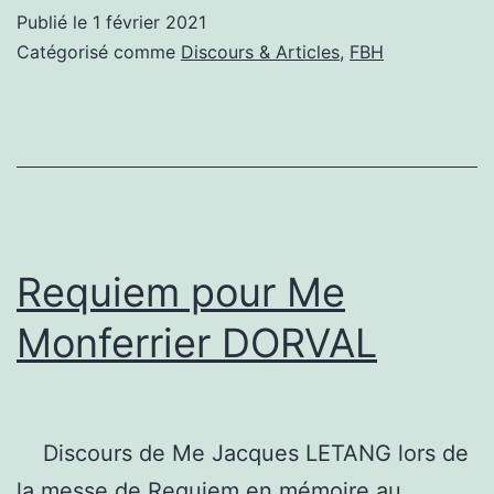
la
Publié le
1 février 2021
FBH
Catégorisé comme
Discours & Articles
,
FBH
sur
la
crise
institutionnelle
et
la
Requiem pour Me
fin
Monferrier DORVAL
du
mandat
présidentiel
Discours de Me Jacques LETANG lors de
la messe de Requiem en mémoire au