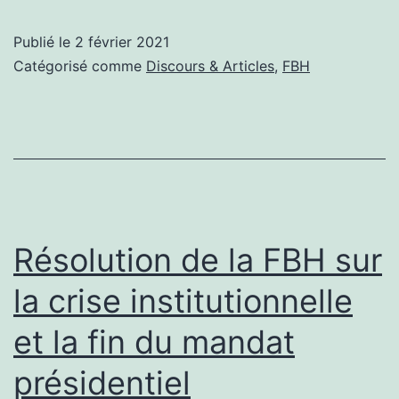
01
Publié le
2 février 2021
Haitian
Catégorisé comme
Discours & Articles
,
FBH
Bar
Federation
(english
version)
Résolution de la FBH sur
la crise institutionnelle
et la fin du mandat
présidentiel