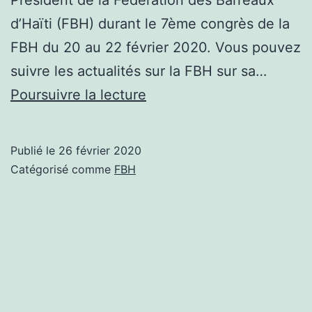
d’Haïti (FBH) durant le 7ème congrès de la
FBH du 20 au 22 février 2020. Vous pouvez
suivre les actualités sur la FBH sur sa…
Election
Poursuivre la lecture
de
Me
Publié le
26 février 2020
Jacques
Catégorisé comme
FBH
LETANG
à
la
tête
de
la