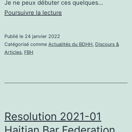
Je ne peux débuter ces quelques…
Me
Poursuivre la lecture
Jacques
Letang,
Publié le
24 janvier 2022
prix
Catégorisé comme
Actualités du BDHH
,
Discours &
Franco-
Articles
,
FBH
Allemand
des
droits
de
l’homme
et
Resolution 2021-01
de
Haitian Bar Federation