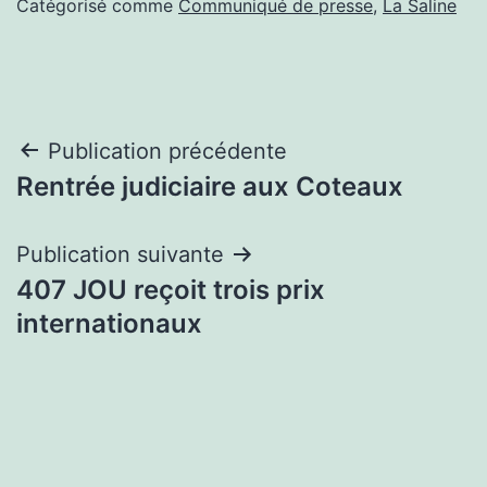
Catégorisé comme
Communiqué de presse
,
La Saline
Navigation
Publication précédente
Rentrée judiciaire aux Coteaux
de
l’article
Publication suivante
407 JOU reçoit trois prix
internationaux